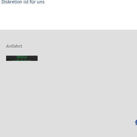
Diskretion ist für uns
Mit dem
Laden der
Karte
akzeptieren
Sie die
Datenschutzerklärung
von
Anfahrt
Google.
Mehr
erfahren
Karte
laden
Google
Maps immer
entsperren