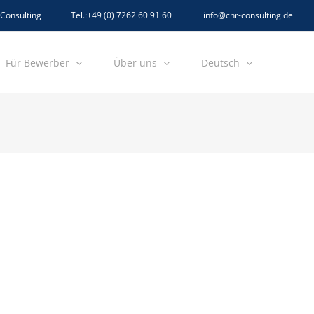
 Consulting Tel.:+49 (0) 7262 60 91 60 info@chr-consulting.de
Für Bewerber
Über uns
Deutsch