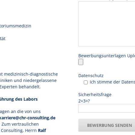
atoriumsmedizin
tät
Bewerbungsunterlagen Upl
nt medizinisch-diagnostische
Datenschutz
Kliniken und niedergelassene
Ich stimme der Datens
 Experten behandelt.
Sicherheitsfrage
ührung des Labors
2+3=?
lagen an die von uns
karriere@chr-consulting.de
. Zum vertraulichen
 Consulting, Herrn
Ralf