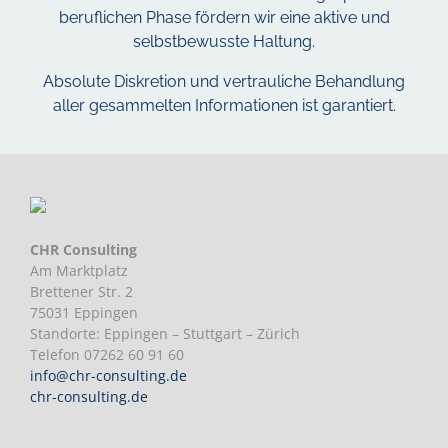
beruflichen Phase fördern wir eine aktive und
selbstbewusste Haltung.
Absolute Diskretion und vertrauliche Behandlung
aller gesammelten Informationen ist garantiert.
CHR Consulting
Am Marktplatz
Brettener Str. 2
75031 Eppingen
Standorte: Eppingen – Stuttgart – Zürich
Telefon 07262 60 91 60
Mit dem
info@chr-consulting.de
Laden der
chr-consulting.de
Karte
akzeptieren
Sie die