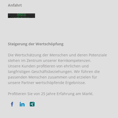
Datenschutzerklärung
von
Anfahrt
Google.
Mehr
erfahren
Karte
laden
Google
Steigerung der Wertschöpfung
Maps immer
entsperren
Die Wertschätzung der Menschen und deren Potenziale
stehen im Zentrum unserer Kernkompetenzen.
Unsere Kunden profitieren von ehrlichen und
langfristigen Geschäftsbeziehungen. Wir führen die
passenden Menschen zusammen und erzielen für
unsere Partner wertschöpfende Ergebnisse.
Profitieren Sie von 25 Jahre Erfahrung am Markt.