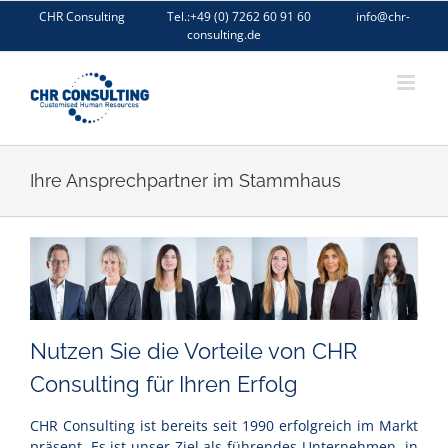
Zum
CHR Consulting Tel.:+49 (0) 7262 60 91 60 info@chr-
Inhalt
consulting.de
springen
Ihre Ansprechpartner im Stammhaus
Nutzen Sie die Vorteile von CHR
Consulting für Ihren Erfolg
CHR Consulting ist bereits seit 1990 erfolgreich im Markt
präsent. Es ist unser Ziel als führendes Unternehmen in