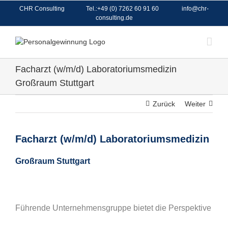
Zum
CHR Consulting Tel.:+49 (0) 7262 60 91 60 info@chr-
Inhalt
consulting.de
springen
Facharzt (w/m/d) Laboratoriumsmedizin
Großraum Stuttgart
Zurück
Weiter
Facharzt (w/m/d) Laboratoriumsmedizin
Großraum Stuttgart
Führende Unternehmensgruppe bietet die Perspektive