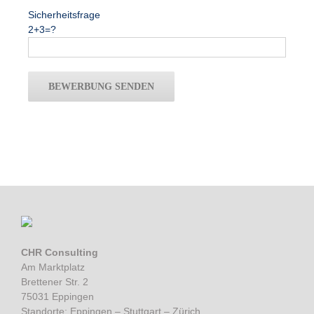
Sicherheitsfrage
2+3=?
CHR Consulting
Am Marktplatz
Brettener Str. 2
75031 Eppingen
Standorte: Eppingen – Stuttgart – Zürich