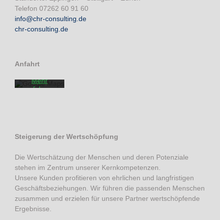
Telefon 07262 60 91 60
Mit dem
info@chr-consulting.de
Laden der
chr-consulting.de
Karte
akzeptieren
Sie die
Datenschutzerklärung
Anfahrt
von
Google.
Mehr
erfahren
Karte
laden
Google
Steigerung der Wertschöpfung
Maps immer
entsperren
Die Wertschätzung der Menschen und deren Potenziale
stehen im Zentrum unserer Kernkompetenzen.
Unsere Kunden profitieren von ehrlichen und langfristigen
Geschäftsbeziehungen. Wir führen die passenden Menschen
zusammen und erzielen für unsere Partner wertschöpfende
Ergebnisse.